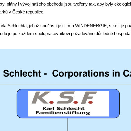
, plány i vývoj našeho obchodu jsou tvořeny tak, aby byly ekologick
arků v České republice.
arla Schlechta, jehož součástí je i firma WINDENERGIE, s.r.o., je pov
odu je po každém spolupracovníkovi požadováno důsledné hospodaře