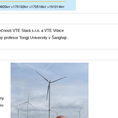
lečností VTE Stará s.r.o. a VTE Vrbice
ý profesor Tongji University v Šanghaji .
iny
mi