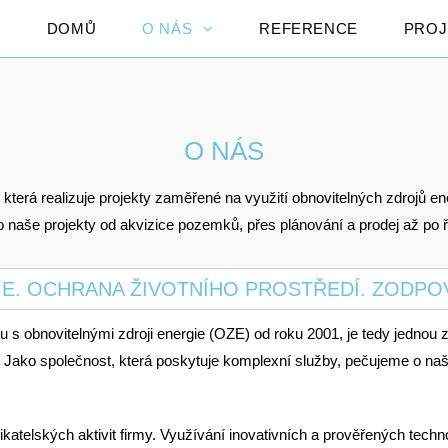
DOMŮ
O NÁS
REFERENCE
PRO
O NÁS
která realizuje projekty zaměřené na využití obnovitelných zdrojů en
 naše projekty od akvizice pozemků, přes plánování a prodej až po ř
E. OCHRANA ŽIVOTNÍHO PROSTŘEDÍ. ZODP
 obnovitelnými zdroji energie (OZE) od roku 2001, je tedy jednou z
. Jako společnost, která poskytuje komplexní služby, pečujeme o naš
nikatelských aktivit firmy. Využívání inovativních a prověřených tec