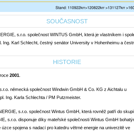
SOUČASNOST
RGIE, s.r.o. společnost
WINTUS GmbH
, která je vlastníkem i spo
l. Ing. Karl Schlecht, čestný senátor University v Hohenheimu a čestn
HISTORIE
 roce
2001
.
.r.o. německá společnost Windwin GmbH & Co. KG z Aichtalu u
pl. Ing. Karla Schlechta
/ PM Putzmeister.
RGIE, s.r.o. společnost Wintus GmbH, která rovněž patří do skup
IE, s.r.o. disponuje díky mateřské společnosti Wintus GmbH bohatý
zce spojena s nadací pro katedru větrné energie na univerzitě ve